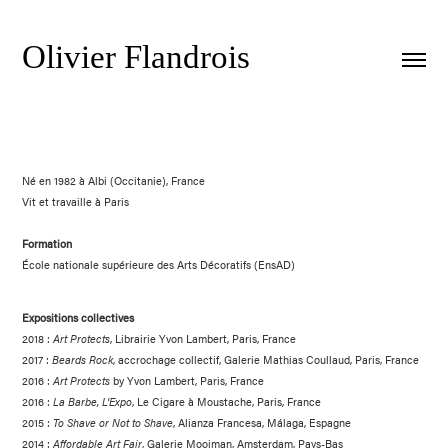
Olivier Flandrois
Né en 1982 à Albi (Occitanie), France
Vit et travaille à Paris
Formation
École nationale supérieure des Arts Décoratifs (EnsAD)
Expositions collectives
2018 :
Art Protects
, Librairie Yvon Lambert, Paris, France
2017 :
Beards Rock
, accrochage collectif, Galerie Mathias Coullaud, Paris, France
2016 :
Art Protects
by Yvon Lambert, Paris, France
2016 :
La Barbe, L'Expo
, Le Cigare à Moustache, Paris, France
2015 :
To Shave or Not to Shave
, Alianza Francesa, Málaga, Espagne
2014 :
Affordable Art Fair
, Galerie Mooiman, Amsterdam, Pays-Bas