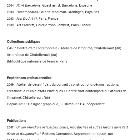
2014 :
JOYA Barcelona
, Guest artist, Barcelona, Espagne
2013 :
Decembeards
, Galerie Mooiman, Groningen, Pays-Bas
2013 :
Just Do Art #1
, Paris, France
2013 :
Art Protects
, Galerie Yvon Lambert, Paris, France
Collections publiques
ÉAP /
Centre d’art contemporain / Ateliers de l’imprimé, Châtellerault (86)
Artothèque de Châtellerault (86)
Bibliothèque nationale de France, Paris
Expériences professionnelles
2019 : Atelier de dessin "L'art du portrait : constructions, déconstructions,
créations" à l'École d'Arts Plastiques /
Centre d’art contemporain / Ateliers de
l’imprimé, Châtellerault (86)
Depuis 2013 : Designer graphique, illustrateur / DA indépendant
Publications
2017 :
Olivier Flandrois in "Barbes, boucs, moustaches et autres favoris dans l'art
d'hier et d'aujourd'hui"
, Éditions Cernunnos, Septembre 2017, p.104-109